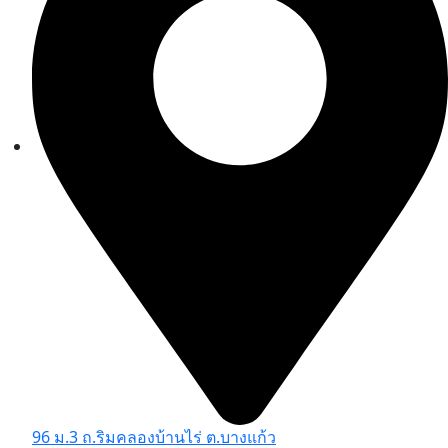
96 ม.3 ถ.ริมคลองบ้านไร่ ต.บางแก้ว