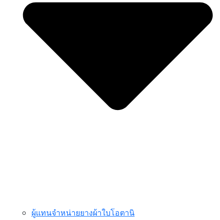
ผู้แทนจำหน่ายยางผ้าใบโอตานิ