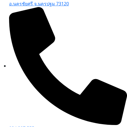
อ.นครชัยศรี จ.นครปฐม 73120