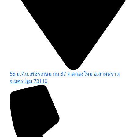
55 ม.7 ถ.เพชรเกษม กม.37 ต.คลองใหม่ อ.สามพราน
จ.นครปฐม 73110