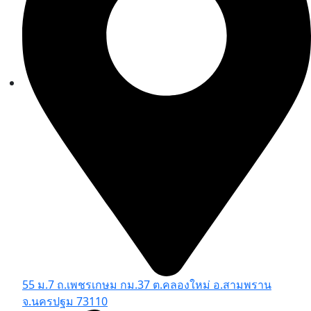
55 ม.7 ถ.เพชรเกษม กม.37 ต.คลองใหม่ อ.สามพราน
จ.นครปฐม 73110