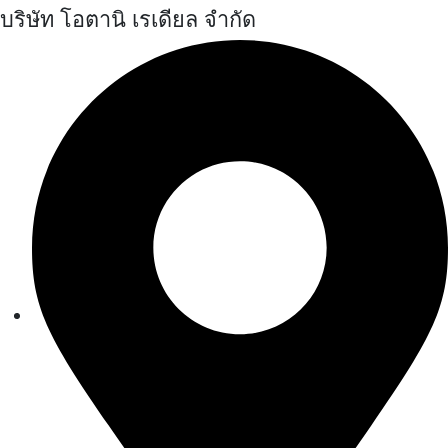
บริษัท โอตานิ เรเดียล จำกัด