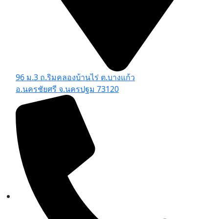
96 ม.3 ถ.ริมคลองบ้านไร่ ต.บางแก้ว
อ.นครชัยศรี จ.นครปฐม 73120