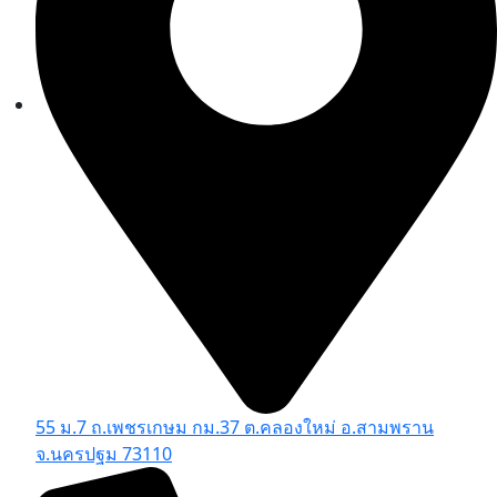
55 ม.7 ถ.เพชรเกษม กม.37 ต.คลองใหม่ อ.สามพราน
จ.นครปฐม 73110