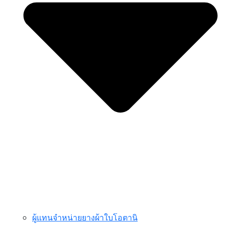
ผู้แทนจำหน่ายยางผ้าใบโอตานิ