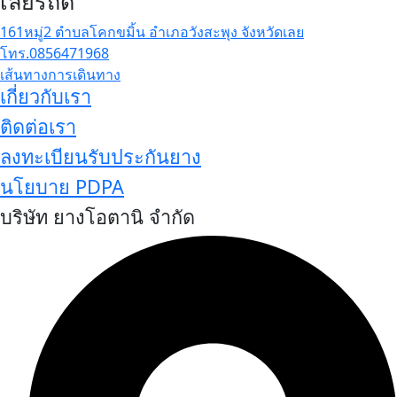
เลยรถดี
161หมู่2 ตำบลโคกขมิ้น อำเภอวังสะพุง จังหวัดเลย
โทร.0856471968
เส้นทางการเดินทาง
เกี่ยวกับเรา
ติดต่อเรา
ลงทะเบียนรับประกันยาง
นโยบาย PDPA
บริษัท ยางโอตานิ จำกัด