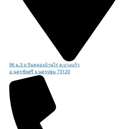
96 ม.3 ถ.ริมคลองบ้านไร่ ต.บางแก้ว
อ.นครชัยศรี จ.นครปฐม 73120