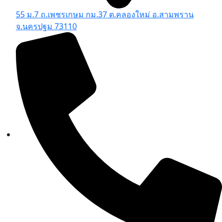
55 ม.7 ถ.เพชรเกษม กม.37 ต.คลองใหม่ อ.สามพราน
จ.นครปฐม 73110