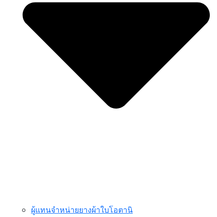
ผู้แทนจำหน่ายยางผ้าใบโอตานิ