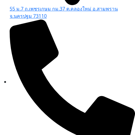
55 ม.7 ถ.เพชรเกษม กม.37 ต.คลองใหม่ อ.สามพราน
จ.นครปฐม 73110