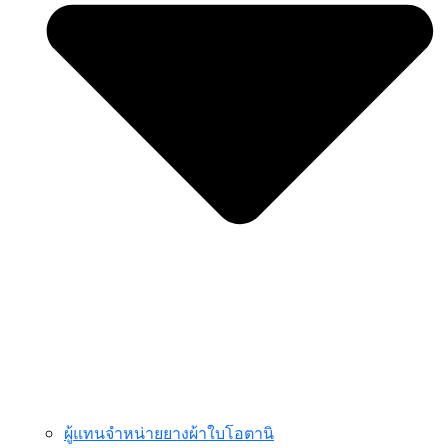
ผู้แทนจำหน่ายยางผ้าใบโอตานิ