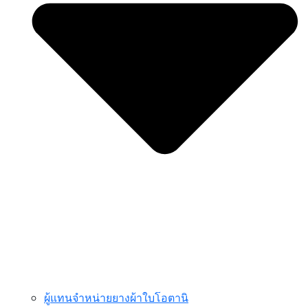
ผู้แทนจำหน่ายยางผ้าใบโอตานิ