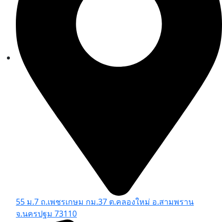
55 ม.7 ถ.เพชรเกษม กม.37 ต.คลองใหม่ อ.สามพราน
จ.นครปฐม 73110