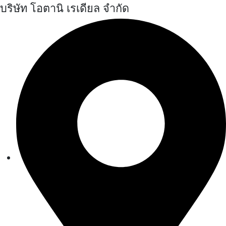
บริษัท โอตานิ เรเดียล จำกัด