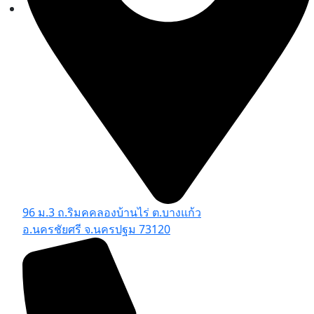
96 ม.3 ถ.ริมคคลองบ้านไร่ ต.บางแก้ว
อ.นครชัยศรี จ.นครปฐม 73120