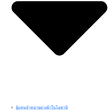
ผู้แทนจำหน่ายยางผ้าใบโอตานิ