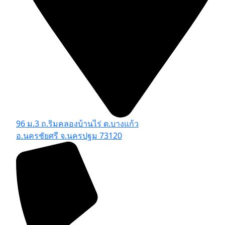
96 ม.3 ถ.ริมคลองบ้านไร่ ต.บางแก้ว
อ.นครชัยศรี จ.นครปฐม 73120