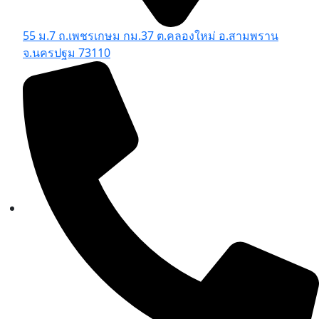
55 ม.7 ถ.เพชรเกษม กม.37 ต.คลองใหม่ อ.สามพราน
จ.นครปฐม 73110