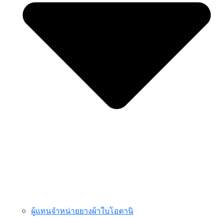
ผู้แทนจำหน่ายยางผ้าใบโอตานิ