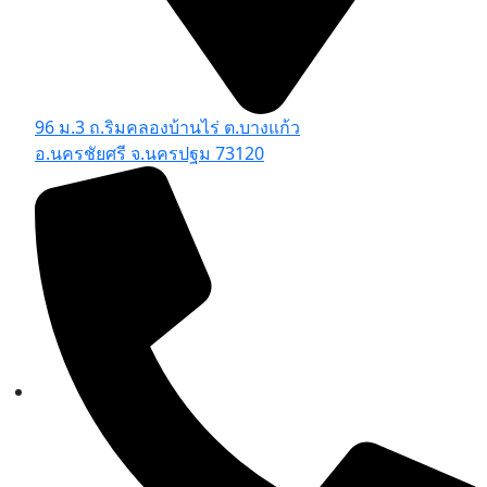
96 ม.3 ถ.ริมคลองบ้านไร่ ต.บางแก้ว
อ.นครชัยศรี จ.นครปฐม 73120