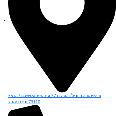
55 ม.7 ถ.เพชรเกษม กม.37 ต.คลองใหม่ อ.สามพราน
จ.นครปฐม 73110