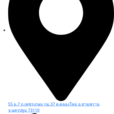
55 ม.7 ถ.เพชรเกษม กม.37 ต.คลองใหม่ อ.สามพราน
จ.นครปฐม 73110