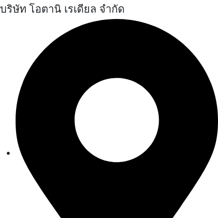
บริษัท โอตานิ เรเดียล จำกัด