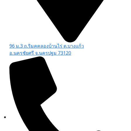
96 ม.3 ถ.ริมคคลองบ้านไร่ ต.บางแก้ว
อ.นครชัยศรี จ.นครปฐม 73120