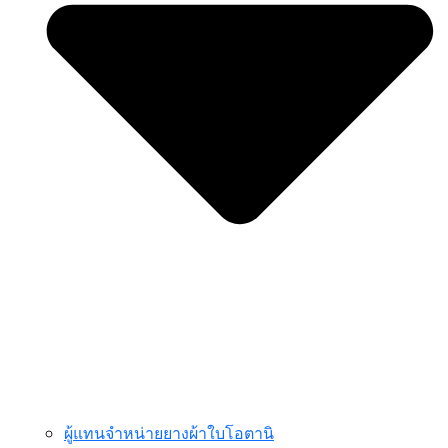
ผู้แทนจำหน่ายยางผ้าใบโอตานิ