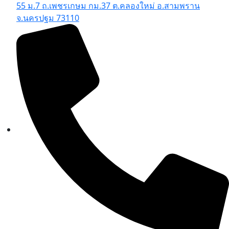
55 ม.7 ถ.เพชรเกษม กม.37 ต.คลองใหม่ อ.สามพราน
จ.นครปฐม 73110