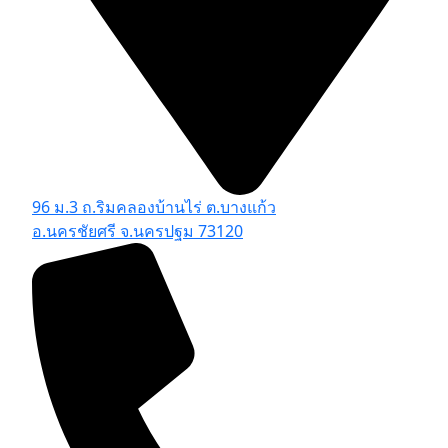
96 ม.3 ถ.ริมคลองบ้านไร่ ต.บางแก้ว
อ.นครชัยศรี จ.นครปฐม 73120