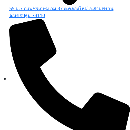
55 ม.7 ถ.เพชรเกษม กม.37 ต.คลองใหม่ อ.สามพราน
จ.นครปฐม 73110