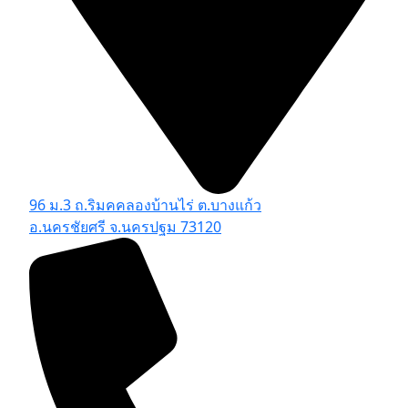
96 ม.3 ถ.ริมคคลองบ้านไร่ ต.บางแก้ว
อ.นครชัยศรี จ.นครปฐม 73120