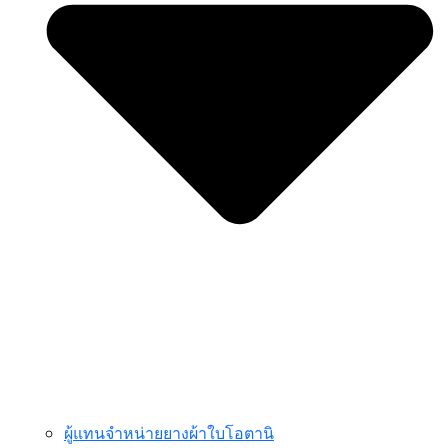
ผู้แทนจำหน่ายยางผ้าใบโอตานิ