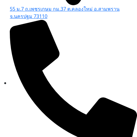
55 ม.7 ถ.เพชรเกษม กม.37 ต.คลองใหม่ อ.สามพราน
จ.นครปฐม 73110