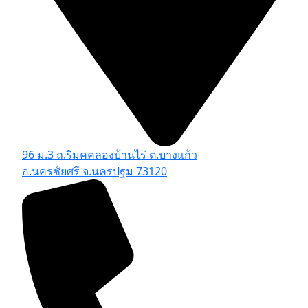
96 ม.3 ถ.ริมคคลองบ้านไร่ ต.บางแก้ว
อ.นครชัยศรี จ.นครปฐม 73120