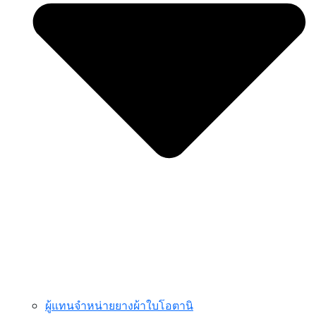
ผู้แทนจำหน่ายยางผ้าใบโอตานิ