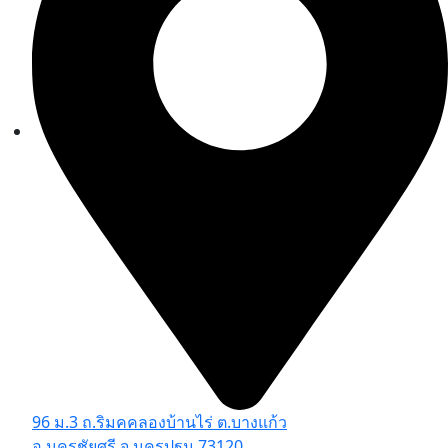
96 ม.3 ถ.ริมคคลองบ้านไร่ ต.บางแก้ว
อ.นครชัยศรี จ.นครปฐม 73120