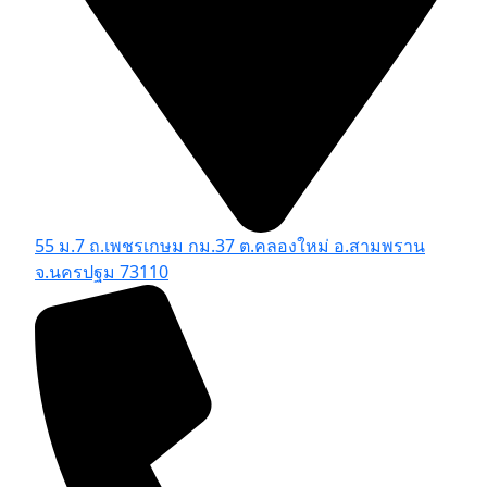
55 ม.7 ถ.เพชรเกษม กม.37 ต.คลองใหม่ อ.สามพราน
จ.นครปฐม 73110