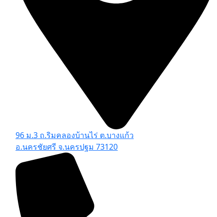
96 ม.3 ถ.ริมคลองบ้านไร่ ต.บางแก้ว
อ.นครชัยศรี จ.นครปฐม 73120